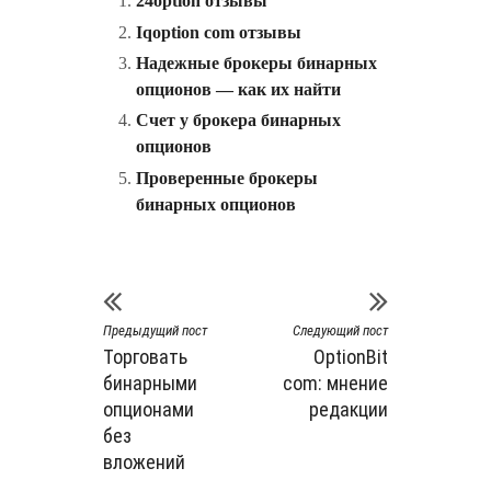
24option отзывы
Iqoption com отзывы
Надежные брокеры бинарных
опционов — как их найти
Счет у брокера бинарных
опционов
Проверенные брокеры
бинарных опционов
Предыдущий пост
Следующий пост
Торговать
OptionBit
бинарными
com: мнение
опционами
редакции
без
вложений