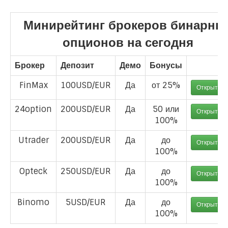
Минирейтинг брокеров бинарны
опционов на сегодня
Брокер
Депозит
Демо
Бонусы
FinMax
100USD/EUR
Да
от 25%
Открыть с
24option
200USD/EUR
Да
50 или
Открыть с
100%
Utrader
200USD/EUR
Да
до
Открыть с
100%
Opteck
250USD/EUR
Да
до
Открыть с
100%
Binomo
5USD/EUR
Да
до
Открыть с
100%