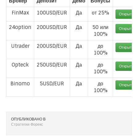
Брокер
Депозит
Демо
Бонусы
FinMax
100USD/EUR
Да
от 25%
Открыть с
24option
200USD/EUR
Да
50 или
Открыть с
100%
Utrader
200USD/EUR
Да
до
Открыть с
100%
Opteck
250USD/EUR
Да
до
Открыть с
100%
Binomo
5USD/EUR
Да
до
Открыть с
100%
ОПУБЛИКОВАНО В
Стратегии Форекс