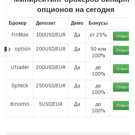
опционов на сегодня
Брокер
Депозит
Демо
Бонусы
FinMax
100USD/EUR
Да
от 25%
Открыть с
24option
200USD/EUR
Да
50 или
Открыть с
100%
Utrader
200USD/EUR
Да
до
Открыть с
100%
Opteck
250USD/EUR
Да
до
Открыть с
100%
Binomo
5USD/EUR
Да
до
Открыть с
100%