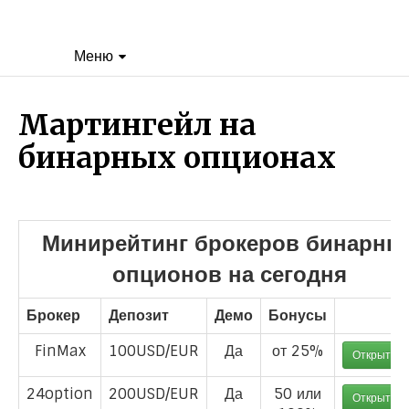
Меню
Мартингейл на
бинарных опционах
Минирейтинг брокеров бинарны
опционов на сегодня
Брокер
Депозит
Демо
Бонусы
FinMax
100USD/EUR
Да
от 25%
Открыть с
24option
200USD/EUR
Да
50 или
Открыть с