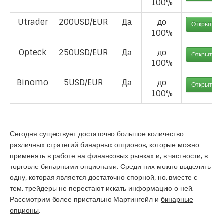
100%
Utrader
200USD/EUR
Да
до
Открыть с
100%
Opteck
250USD/EUR
Да
до
Открыть с
100%
Binomo
5USD/EUR
Да
до
Открыть с
100%
Сегодня существует достаточно большое количество
различных
стратегий
бинарных опционов, которые можно
применять в работе на финансовых рынках и, в частности, в
торговле бинарными опционами. Среди них можно выделить
одну, которая является достаточно спорной, но, вместе с
тем, трейдеры не перестают искать информацию о ней.
Рассмотрим более пристально Мартингейл и
бинарные
опционы
.