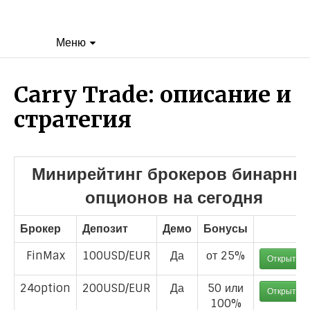
Меню
Carry Trade: описание и
стратегия
Минирейтинг брокеров бинарны
опционов на сегодня
Брокер
Депозит
Демо
Бонусы
FinMax
100USD/EUR
Да
от 25%
Открыть с
24option
200USD/EUR
Да
50 или
Открыть с
100%