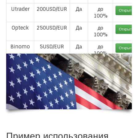
Utrader
200USD/EUR
Да
до
Открыть с
100%
Opteck
250USD/EUR
Да
до
Открыть с
100%
Binomo
5USD/EUR
Да
до
Открыть с
100%
Пример использования