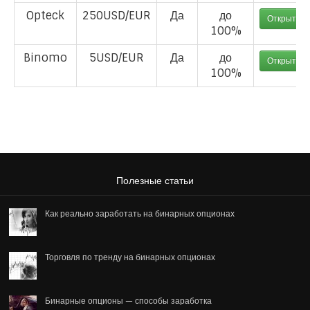
Opteck
250USD/EUR
Да
до
Открыть с
100%
Binomo
5USD/EUR
Да
до
Открыть с
100%
Полезные статьи
Как реально заработать на бинарных опционах
Торговля по тренду на бинарных опционах
Бинарные опционы — способы заработка