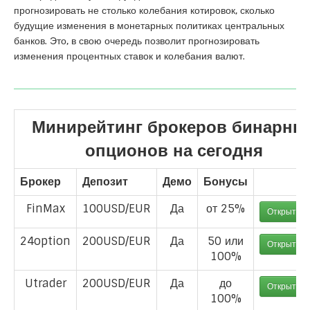
прогнозировать не столько колебания котировок, сколько
будущие изменения в монетарных политиках центральных
банков. Это, в свою очередь позволит прогнозировать
изменения процентных ставок и колебания валют.
Минирейтинг брокеров бинарны
опционов на сегодня
Брокер
Депозит
Демо
Бонусы
FinMax
100USD/EUR
Да
от 25%
Открыть с
24option
200USD/EUR
Да
50 или
Открыть с
100%
Utrader
200USD/EUR
Да
до
Открыть с
100%