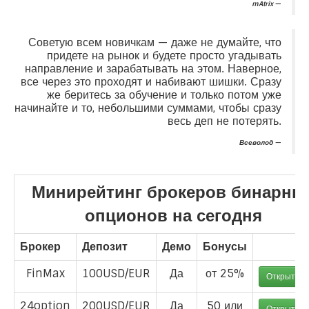
mAtrix
Советую всем новичкам — даже не думайте, что
придете на рынок и будете просто угадывать
направление и зарабатывать на этом. Наверное,
все через это проходят и набивают шишки. Сразу
же беритесь за обучение и только потом уже
начинайте и то, небольшими суммами, чтобы сразу
весь деп не потерять.
Всеволод
Минирейтинг брокеров бинарны
опционов на сегодня
Брокер
Депозит
Демо
Бонусы
FinMax
100USD/EUR
Да
от 25%
Открыть с
24option
200USD/EUR
Да
50 или