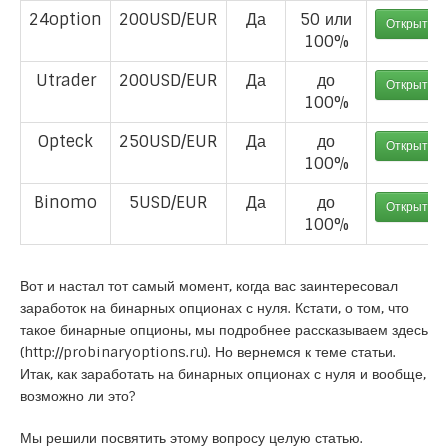
24option
200USD/EUR
Да
50 или
Открыть с
100%
Utrader
200USD/EUR
Да
до
Открыть с
100%
Opteck
250USD/EUR
Да
до
Открыть с
100%
Binomo
5USD/EUR
Да
до
Открыть с
100%
Вот и настал тот самый момент, когда вас заинтересовал
заработок на бинарных опционах с нуля. Кстати, о том, что
такое бинарные опционы, мы подробнее рассказываем здесь
(
http://probinaryoptions.ru
). Но вернемся к теме статьи.
Итак, как заработать на бинарных опционах с нуля и вообще,
возможно ли это?
Мы решили посвятить этому вопросу целую статью.